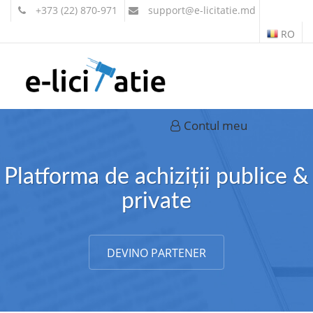
+373 (22) 870-971
support
@e-licitatie.md
RO
Contul meu
Platforma de achiziții publice &
private
DEVINO PARTENER