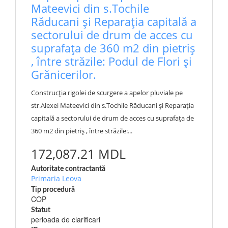
Mateevici din s.Tochile
Răducani și Reparația capitală a
sectorului de drum de acces cu
suprafața de 360 m2 din pietriș
, între străzile: Podul de Flori și
Grănicerilor.
Construcția rigolei de scurgere a apelor pluviale pe
str.Alexei Mateevici din s.Tochile Răducani și Reparația
capitală a sectorului de drum de acces cu suprafața de
360 m2 din pietriș , între străzile:...
172,087.21 MDL
Autoritate contractantă
Primaria Leova
Tip procedură
COP
Statut
perioada de clarificari