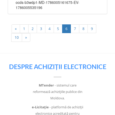
ocds-b3wdp1-MD-1786005161675-EV-
1786005535196
«
1
2
3
4
5
6
7
8
9
10
»
DESPRE ACHIZIȚII ELECTRONICE
MTender
- sistemul care
reformează achizițiile publice din
Moldova.
e-Licitație
- platformă de achiziții
electronice acreditată pentru