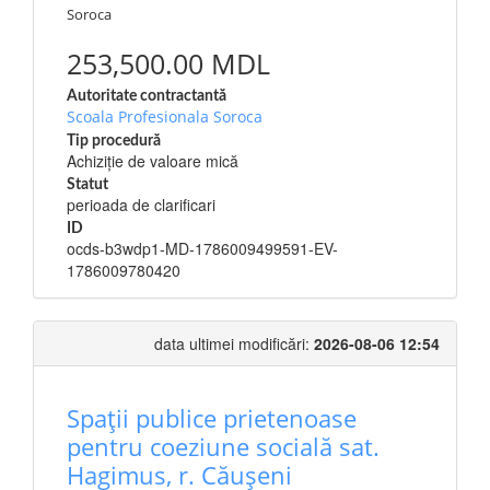
Soroca
253,500.00 MDL
Autoritate contractantă
Scoala Profesionala Soroca
Tip procedură
Achiziție de valoare mică
Statut
perioada de clarificari
ID
ocds-b3wdp1-MD-1786009499591-EV-
1786009780420
data ultimei modificări:
2026-08-06 12:54
Spații publice prietenoase
pentru coeziune socială sat.
Hagimus, r. Căușeni