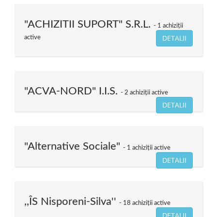
"ACHIZITII SUPORT" S.R.L.
1 achiziții
DETALII
active
"ACVA-NORD" I.I.S.
2 achiziții active
DETALII
"Alternative Sociale"
1 achiziții active
DETALII
,,ÎS Nisporeni-Silva''
18 achiziții active
DETALII