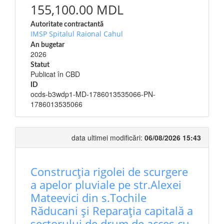
155,100.00 MDL
Autoritate contractantă
IMSP Spitalul Raional Cahul
An bugetar
2026
Statut
Publicat în CBD
ID
ocds-b3wdp1-MD-1786013535066-PN-
1786013535066
data ultimei modificări:
06/08/2026 15:43
Construcția rigolei de scurgere
a apelor pluviale pe str.Alexei
Mateevici din s.Tochile
Răducani și Reparația capitală a
sectorului de drum de acces cu