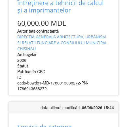
întreținere a tehnicii de calcul
și a imprimantelor
60,000.00 MDL
Autoritate contractantă
DIRECTIA GENERALA ARHITECTURA, URBANISM
SI RELATII FUNCIARE A CONSILIULUI MUNICIPAL
CHISINAU
An bugetar
2026
Statut
Publicat în CBD
ID
ocds-b3wdp1-MD-1786013638272-PN-
1786013638272
data ultimei modificări:
06/08/2026 15:44
Servicii de catering .