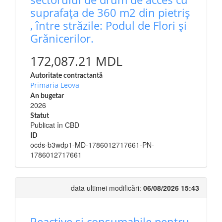
suprafața de 360 m2 din pietriș
, între străzile: Podul de Flori și
Grănicerilor.
172,087.21 MDL
Autoritate contractantă
Primaria Leova
An bugetar
2026
Statut
Publicat în CBD
ID
ocds-b3wdp1-MD-1786012717661-PN-
1786012717661
data ultimei modificări:
06/08/2026 15:43
Reactive și consumabile pentru