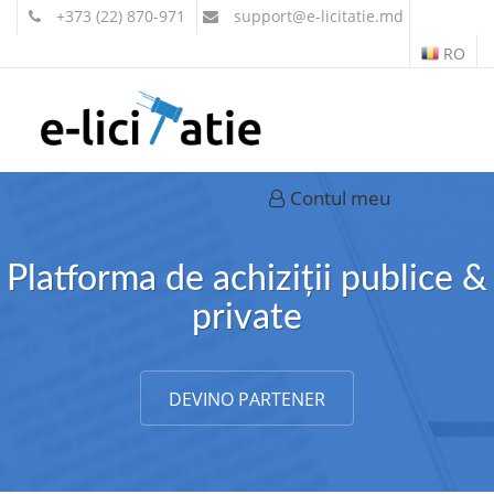
+373 (22) 870-971
support
@e-licitatie.md
RO
Contul meu
Platforma de achiziții publice &
private
DEVINO PARTENER