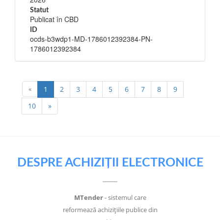
Statut
Publicat în CBD
ID
ocds-b3wdp1-MD-1786012392384-PN-
1786012392384
«
1
2
3
4
5
6
7
8
9
10
»
DESPRE ACHIZIȚII ELECTRONICE
MTender
- sistemul care
reformează achizițiile publice din