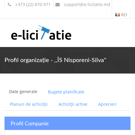
+373 (22) 870-971
support
@e-licitatie.md
RO
Contul meu
Profil organizație - ,,ÎS Nisporeni-Silva''
Date generale
Bugete planificate
Planuri de achiziții
Achiziții active
Aprecieri
Profil Companie