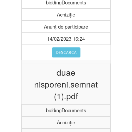
biddingDocuments
Achiziție
Anunț de participare
14/02/2023 16:24
DESCARCA
duae
nisporeni.semnat
(1).pdf
biddingDocuments
Achiziție