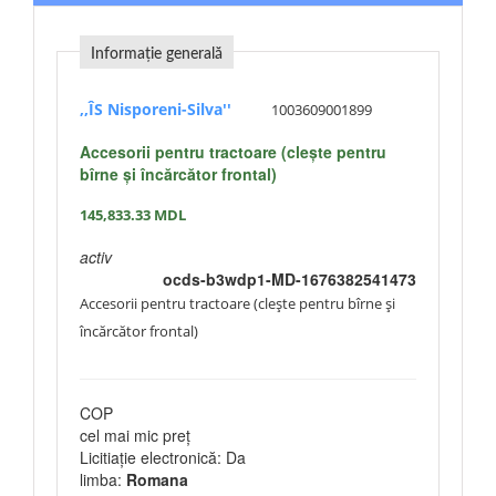
Informație generală
,,ÎS Nisporeni-Silva''
1003609001899
Accesorii pentru tractoare (clește pentru
bîrne și încărcător frontal)
145,833.33
MDL
activ
ocds-b3wdp1-MD-1676382541473
Accesorii pentru tractoare (clește pentru bîrne și
încărcător frontal)
COP
cel mai mic preț
Licitiație electronică: Da
limba:
Romana