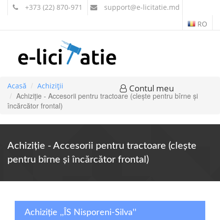
+373 (22) 870-971
support
@e-licitatie.md
RO
Acasă
Achiziții
Contul meu
Achiziție - Accesorii pentru tractoare (clește pentru bîrne și
încărcător frontal)
Achiziție - Accesorii pentru tractoare (clește
pentru bîrne și încărcător frontal)
Achiziție ,,ÎS Nisporeni-Silva''