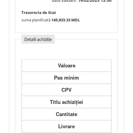
data validării:
14/02/2023 13:50
Trezoreria de Stat
suma planificată
145,833.33 MDL
Detalii achiziție
Valoare
Pas minim
CPV
Titlu achiziției
Cantitate
Livrare