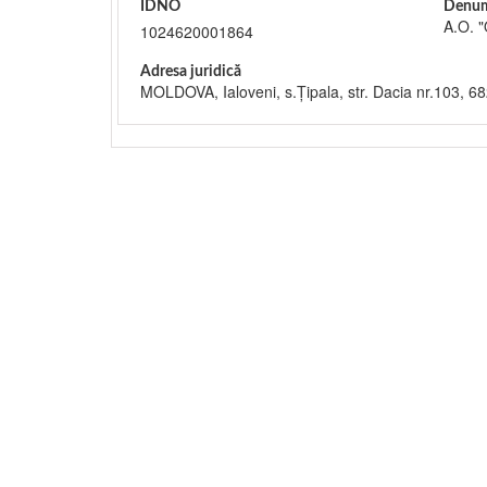
IDNO
Denum
A.O. 
1024620001864
Adresa juridică
MOLDOVA, Ialoveni, s.Ţipala, str. Dacia nr.103, 6