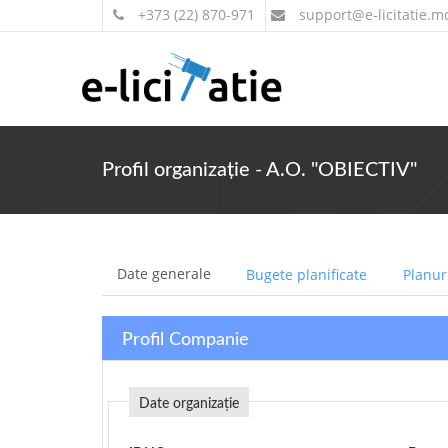
+373 (22) 870-971
support
@e-licitatie.m
Profil organizație - A.O. "OBIECTIV"
Date generale
Bugete planificate
Planuri
Profil Companie
Date organizație