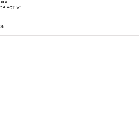
ire
"OBIECTIV"
828