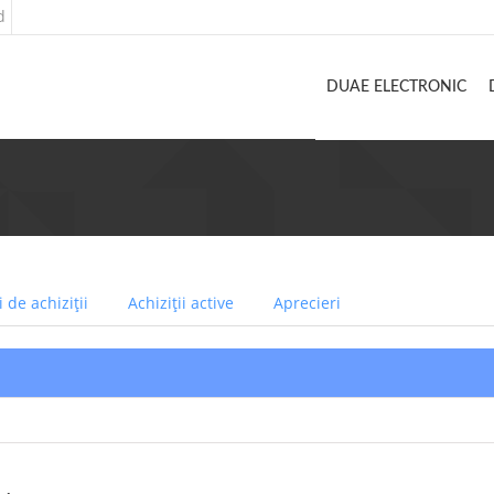
d
DUAE ELECTRONIC
 de achiziții
Achiziții active
Aprecieri