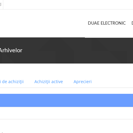
d
DUAE ELECTRONIC
Arhivelor
 de achiziții
Achiziții active
Aprecieri