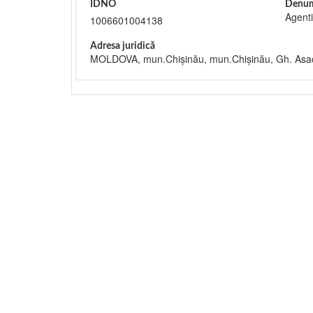
IDNO
Denum
Agenti
1006601004138
Adresa juridică
MOLDOVA, mun.Chişinău, mun.Chişinău, Gh. Asach