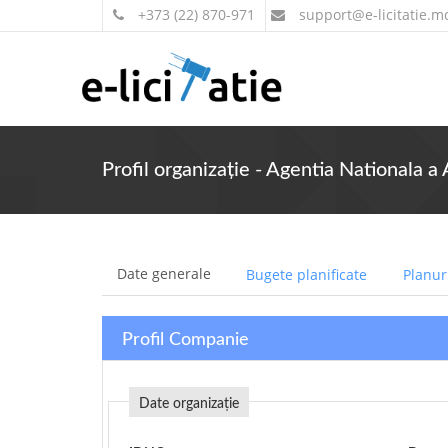
+373 (22) 870-971
support
@e-licitatie.m
Profil organizație - Agentia Nationala a 
Date generale
Bugete planificate
Planuri
Profil Companie
Date organizație