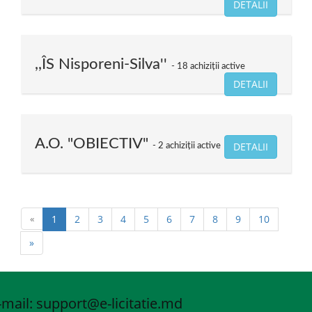
DETALII
,,ÎS Nisporeni-Silva''
18 achiziții active
DETALII
A.O. "OBIECTIV"
DETALII
2 achiziții active
«
1
2
3
4
5
6
7
8
9
10
»
-mail: support
@e-licitatie.md