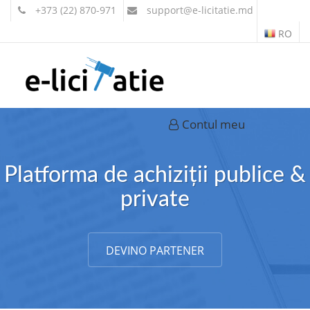
+373 (22) 870-971
support
@e-licitatie.md
RO
Contul meu
Platforma de achiziții publice &
private
DEVINO PARTENER