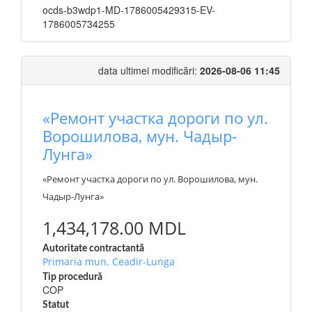
ocds-b3wdp1-MD-1786005429315-EV-
1786005734255
data ultimei modificări:
2026-08-06 11:45
«Ремонт участка дороги по ул.
Ворошилова, мун. Чадыр-
Лунга»
«Ремонт участка дороги по ул. Ворошилова, мун.
Чадыр-Лунга»
1,434,178.00 MDL
Autoritate contractantă
Primaria mun. Ceadir-Lunga
Tip procedură
COP
Statut