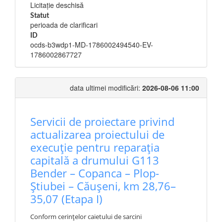
Licitație deschisă
Statut
perioada de clarificari
ID
ocds-b3wdp1-MD-1786002494540-EV-
1786002867727
data ultimei modificări:
2026-08-06 11:00
Servicii de proiectare privind
actualizarea proiectului de
execuție pentru reparația
capitală a drumului G113
Bender – Copanca – Plop-
Știubei – Căușeni, km 28,76–
35,07 (Etapa I)
Conform cerințelor caietului de sarcini