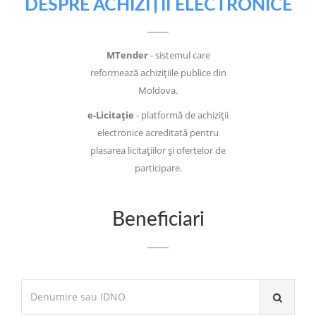
DESPRE ACHIZIȚII ELECTRONICE
MTender
- sistemul care
reformează achizițiile publice din
Moldova.
e-Licitație
- platformă de achiziții
electronice acreditată pentru
plasarea licitațiilor și ofertelor de
participare.
Beneficiari