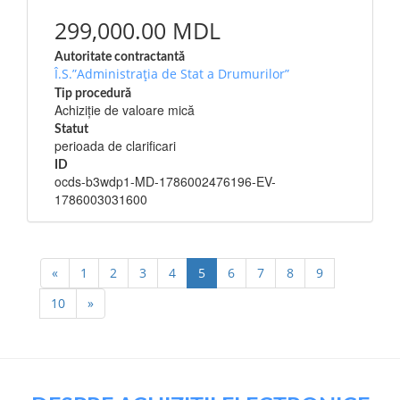
299,000.00 MDL
Autoritate contractantă
Î.S.”Administrația de Stat a Drumurilor”
Tip procedură
Achiziție de valoare mică
Statut
perioada de clarificari
ID
ocds-b3wdp1-MD-1786002476196-EV-
1786003031600
«
1
2
3
4
5
6
7
8
9
10
»