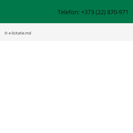
Telefon: +373 (22) 870-971
© e-licitatie.md