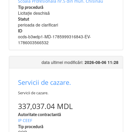
Scoala Profesionala nr.5 din mun. Chisinau
Tip procedură
Licitație deschisă
Statut
perioada de clarificari
ID
ocds-b3wdp1-MD-1785999316843-EV-
1786003566532
data ultimei modificări:
2026-08-06 11:28
Servicii de cazare.
Servicii de cazare.
337,037.04 MDL
Autoritate contractantă
IP CEEF
Tip procedură