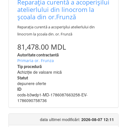
Reparația curentă a acoperișilui
atelierlului din linocrom la
școala din or.Frunză
Reparația curentă a acoperișilui atelierlului din
linocrom la școala din. or. Frunză
81,478.00 MDL
Autoritate contractantă
Primaria or. Frunza
Tip procedură
Achiziție de valoare mică
Statut
depunere oferte
ID
ocds-b3wdp1-MD-1786087663258-EV-
1786090758736
data ultimei modificări:
2026-08-07 12:11