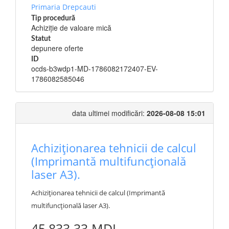
Primaria Drepcauti
Tip procedură
Achiziție de valoare mică
Statut
depunere oferte
ID
ocds-b3wdp1-MD-1786082172407-EV-
1786082585046
data ultimei modificări:
2026-08-08 15:01
Achiziționarea tehnicii de calcul
(Imprimantă multifuncțională
laser A3).
Achiziționarea tehnicii de calcul (Imprimantă
multifuncțională laser A3).
45,833.33 MDL