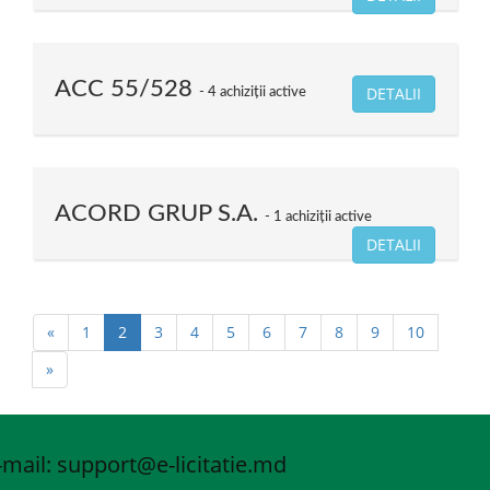
ACC 55/528
DETALII
4 achiziții active
ACORD GRUP S.A.
1 achiziții active
DETALII
«
1
2
3
4
5
6
7
8
9
10
»
-mail: support
@e-licitatie.md