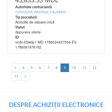
Autoritate contractantă
CONSILIUL RAIONAL CALARASI
Tip procedură
Achiziție de valoare mică
Statut
depunere oferte
ID
ocds-b3wdp1-MD-1786024437554-EV-
1786081876182
«
4
5
6
7
8
9
10
11
12
13
»
DESPRE ACHIZIȚII ELECTRONICE