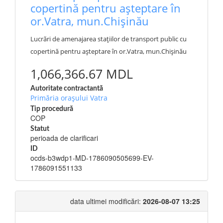
copertină pentru așteptare în
or.Vatra, mun.Chișinău
Lucrări de amenajarea stațiilor de transport public cu
copertină pentru așteptare în or.Vatra, mun.Chișinău
1,066,366.67 MDL
Autoritate contractantă
Primăria orașului Vatra
Tip procedură
COP
Statut
perioada de clarificari
ID
ocds-b3wdp1-MD-1786090505699-EV-
1786091551133
data ultimei modificări:
2026-08-07 13:25