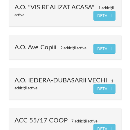
A.O. "VIS REALIZAT ACASA"
1 achiziții
DETALII
active
A.O. Ave Copiii
DETALII
2 achiziții active
A.O. IEDERA-DUBASARII VECHI
1
DETALII
achiziții active
ACC 55/17 COOP
7 achiziții active
DETALII