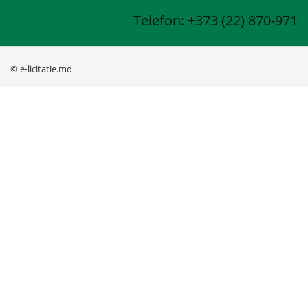
Telefon: +373 (22) 870-971
© e-licitatie.md