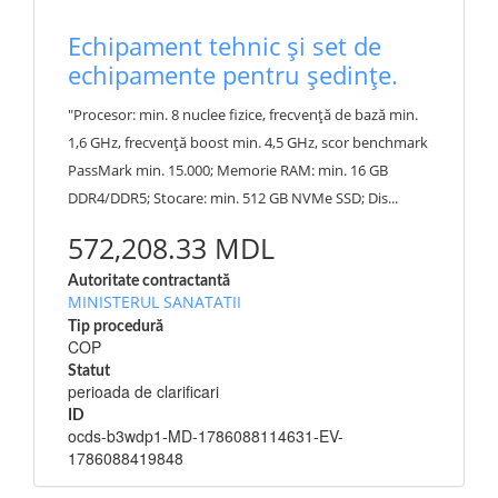
Echipament tehnic și set de
echipamente pentru ședințe.
"Procesor: min. 8 nuclee fizice, frecvență de bază min.
1,6 GHz, frecvență boost min. 4,5 GHz, scor benchmark
PassMark min. 15.000; Memorie RAM: min. 16 GB
DDR4/DDR5; Stocare: min. 512 GB NVMe SSD; Dis...
572,208.33 MDL
Autoritate contractantă
MINISTERUL SANATATII
Tip procedură
COP
Statut
perioada de clarificari
ID
ocds-b3wdp1-MD-1786088114631-EV-
1786088419848