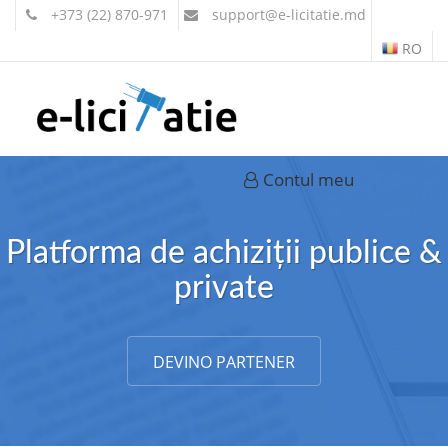
+373 (22) 870-971
support
@e-licitatie.md
RO
Contul meu
Platforma de achiziții publice &
private
DEVINO PARTENER