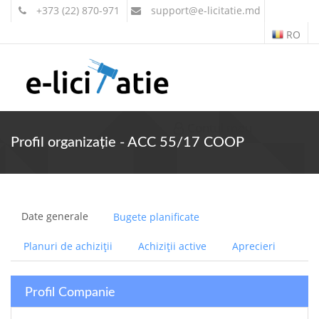
+373 (22) 870-971
support
@e-licitatie.md
RO
Contul meu
Profil organizație - ACC 55/17 COOP
Date generale
Bugete planificate
Planuri de achiziții
Achiziții active
Aprecieri
Profil Companie