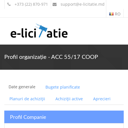
+373 (22) 870-971
support
@e-licitatie.md
RO
Contul meu
Profil organizație - ACC 55/17 COOP
Date generale
Bugete planificate
Planuri de achiziții
Achiziții active
Aprecieri
Profil Companie