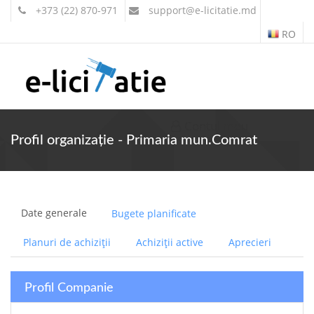
+373 (22) 870-971
support
@e-licitatie.md
RO
Contul meu
Profil organizație - Primaria mun.Comrat
Date generale
Bugete planificate
Planuri de achiziții
Achiziții active
Aprecieri
Profil Companie