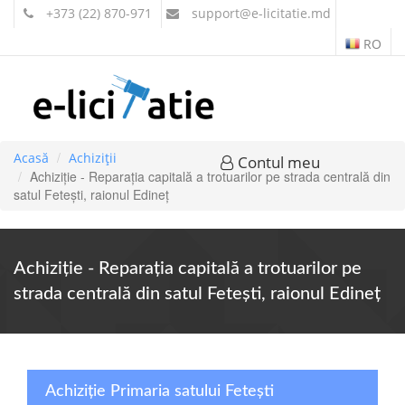
+373 (22) 870-971
support
@e-licitatie.md
RO
Acasă
Achiziții
Contul meu
Achiziție - Reparaţia capitală a trotuarilor pe strada centrală din
satul Feteşti, raionul Edineţ
Achiziție - Reparaţia capitală a trotuarilor pe
strada centrală din satul Feteşti, raionul Edineţ
Achiziție Primaria satului Fetești