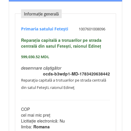
Informație generală
Primaria satului Fetești
1007601008096
Reparaţia capitală a trotuarilor pe strada
centrală din satul Feteşti, raionul Edineţ
599,030.52
MDL
desemnare câștigător
ocds-b3wdp1-MD-1783420638442
Reparaţia capitală a trotuarilor pe strada centrală
din satul Feteşti, raionul Edineţ
COP
cel mai mic preț
Licitiație electronică: Nu
limba:
Romana