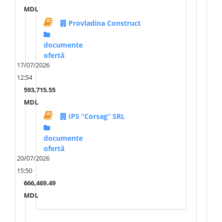
MDL
Provladina Construct
documente
ofertă
17/07/2026
12:54
593,715.55
MDL
IPS ”Corsag” SRL
documente
ofertă
20/07/2026
15:50
666,469.49
MDL