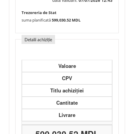
data validării:
07/07/2026 12:43
Trezoreria de Stat
suma planificată
599,030.52 MDL
Detalii achiziție
Valoare
CPV
Titlu achiziției
Cantitate
Livrare
599,030.52 MDL