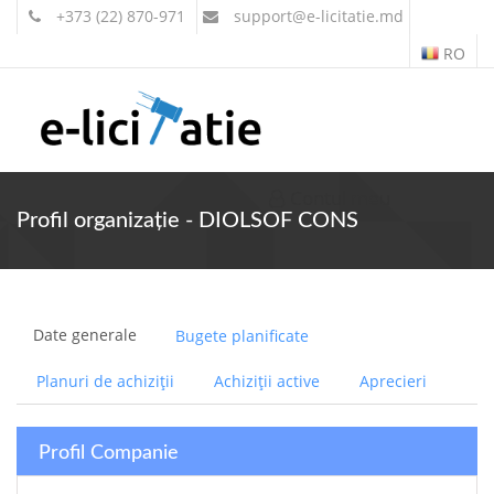
+373 (22) 870-971
support
@e-licitatie.md
RO
Contul meu
Profil organizație - DIOLSOF CONS
Date generale
Bugete planificate
Planuri de achiziții
Achiziții active
Aprecieri
Profil Companie