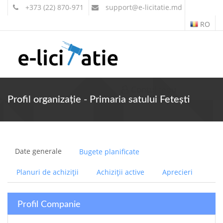
+373 (22) 870-971
support
@e-licitatie.md
RO
Contul meu
Profil organizație - Primaria satului Fetești
Date generale
Bugete planificate
Planuri de achiziții
Achiziții active
Aprecieri
Profil Companie