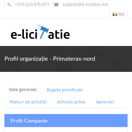
+373 (22) 870-971
support
@e-licitatie.md
RO
Contul meu
Profil organizație - Primaterax-nord
Date generale
Bugete planificate
Planuri de achiziții
Achiziții active
Aprecieri
Profil Companie