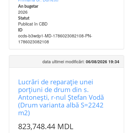
An bugetar
2026
Statut
Publicat în CBD
ID
ocds-b3wdp1-MD-1786023082108-PN-
1786023082108
data ultimei modificări:
06/08/2026 19:34
Lucrări de reparație unei
porțiuni de drum din s.
Antonești, r-nul Ștefan Vodă
(Drum varianta albă S=2242
m2)
823,748.44 MDL