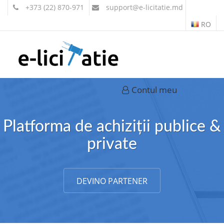
+373 (22) 870-971
support
@e-licitatie.md
RO
Contul meu
Platforma de achiziții publice &
private
DEVINO PARTENER