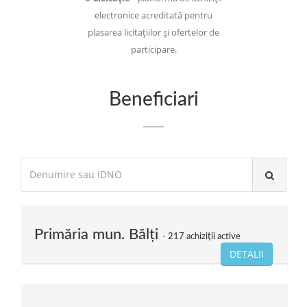
electronice acreditată pentru
plasarea licitațiilor și ofertelor de
participare.
Beneficiari
Primăria mun. Bălți
217 achiziții active
DETALII