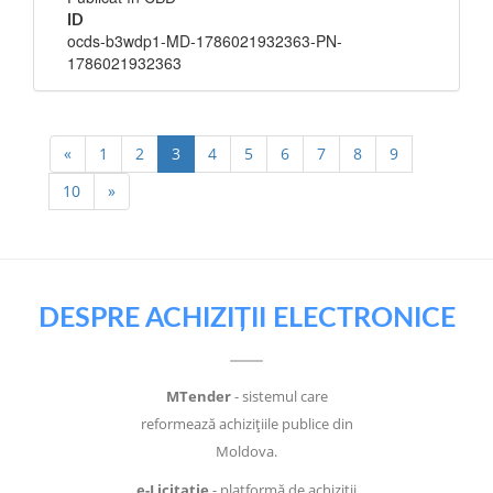
ID
ocds-b3wdp1-MD-1786021932363-PN-
1786021932363
«
1
2
3
4
5
6
7
8
9
10
»
DESPRE ACHIZIȚII ELECTRONICE
MTender
- sistemul care
reformează achizițiile publice din
Moldova.
e-Licitație
- platformă de achiziții