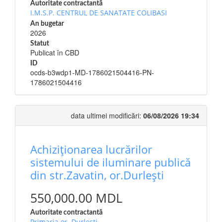
Autoritate contractantă
I.M.S.P. CENTRUL DE SANATATE COLIBASI
An bugetar
2026
Statut
Publicat în CBD
ID
ocds-b3wdp1-MD-1786021504416-PN-
1786021504416
data ultimei modificări:
06/08/2026 19:34
Achiziționarea lucrărilor
sistemului de iluminare publică
din str.Zavatin, or.Durlești
550,000.00 MDL
Autoritate contractantă
Primaria or. Durlesti