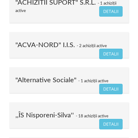
"ACHIZITII SUPORT" S.R.L.
1 achiziții
DETALII
active
"ACVA-NORD" I.I.S.
2 achiziții active
DETALII
"Alternative Sociale"
1 achiziții active
DETALII
,,ÎS Nisporeni-Silva''
18 achiziții active
DETALII