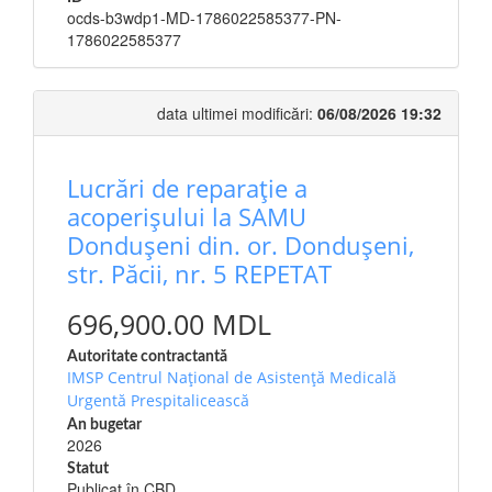
ocds-b3wdp1-MD-1786022585377-PN-
1786022585377
data ultimei modificări:
06/08/2026 19:32
Lucrări de reparație a
acoperișului la SAMU
Dondușeni din. or. Dondușeni,
str. Păcii, nr. 5 REPETAT
696,900.00 MDL
Autoritate contractantă
IMSP Centrul Național de Asistență Medicală
Urgentă Prespitalicească
An bugetar
2026
Statut
Publicat în CBD