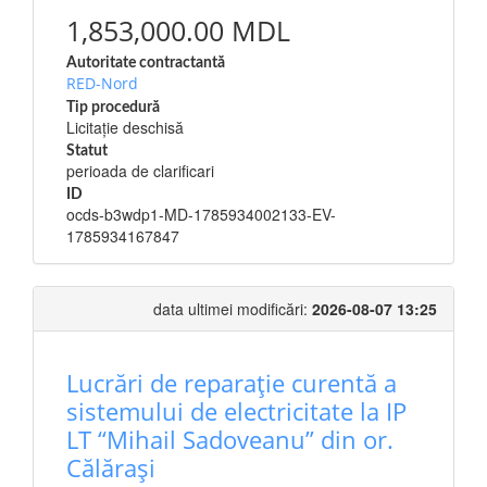
1,853,000.00 MDL
Autoritate contractantă
RED-Nord
Tip procedură
Licitație deschisă
Statut
perioada de clarificari
ID
ocds-b3wdp1-MD-1785934002133-EV-
1785934167847
data ultimei modificări:
2026-08-07 13:25
Lucrări de reparație curentă a
sistemului de electricitate la IP
LT “Mihail Sadoveanu” din or.
Călărași