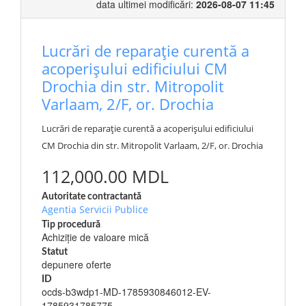
data ultimei modificări:
2026-08-07 11:45
Lucrări de reparație curentă a
acoperișului edificiului CM
Drochia din str. Mitropolit
Varlaam, 2/F, or. Drochia
Lucrări de reparație curentă a acoperișului edificiului
CM Drochia din str. Mitropolit Varlaam, 2/F, or. Drochia
112,000.00 MDL
Autoritate contractantă
Agentia Servicii Publice
Tip procedură
Achiziție de valoare mică
Statut
depunere oferte
ID
ocds-b3wdp1-MD-1785930846012-EV-
1785931785775