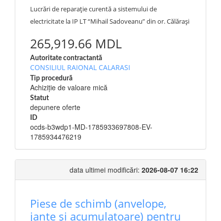
Lucrări de reparație curentă a sistemului de
electricitate la IP LT “Mihail Sadoveanu” din or. Călărași
265,919.66 MDL
Autoritate contractantă
CONSILIUL RAIONAL CALARASI
Tip procedură
Achiziție de valoare mică
Statut
depunere oferte
ID
ocds-b3wdp1-MD-1785933697808-EV-
1785934476219
data ultimei modificări:
2026-08-07 16:22
Piese de schimb (anvelope,
jante și acumulatoare) pentru