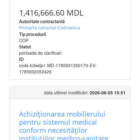
1,416,666.60 MDL
Autoritate contractantă
Primaria comunei Codreanca
Tip procedură
COP
Statut
perioada de clarificari
ID
ocds-b3wdp1-MD-1785931350170-EV-
1785932052429
data ultimei modificări:
2026-08-05 15:51
Achiziționarea mobilierului
pentru sistemul medical
conform necesităților
instituțiilor medico-sanitare