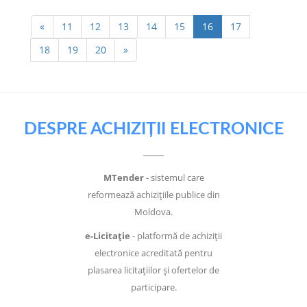
«
11
12
13
14
15
16
17
18
19
20
»
DESPRE ACHIZIȚII ELECTRONICE
MTender
- sistemul care
reformează achizițiile publice din
Moldova.
e-Licitație
- platformă de achiziții
electronice acreditată pentru
plasarea licitațiilor și ofertelor de
participare.