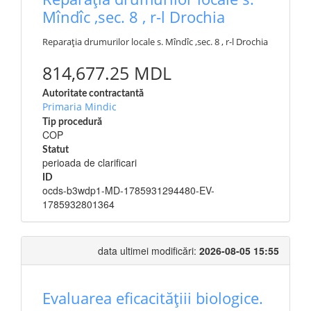
Mîndîc ,sec. 8 , r-l Drochia
Reparația drumurilor locale s. Mîndîc ,sec. 8 , r-l Drochia
814,677.25 MDL
Autoritate contractantă
Primaria Mindic
Tip procedură
COP
Statut
perioada de clarificari
ID
ocds-b3wdp1-MD-1785931294480-EV-
1785932801364
data ultimei modificări:
2026-08-05 15:55
Evaluarea eficacitățiii biologice.