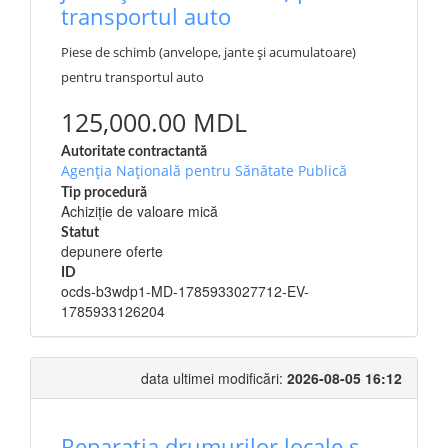
transportul auto
Piese de schimb (anvelope, jante și acumulatoare)
pentru transportul auto
125,000.00 MDL
Autoritate contractantă
Agenția Națională pentru Sănătate Publică
Tip procedură
Achiziție de valoare mică
Statut
depunere oferte
ID
ocds-b3wdp1-MD-1785933027712-EV-
1785933126204
data ultimei modificări:
2026-08-05 16:12
Reparația drumurilor locale s.