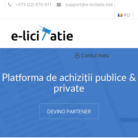
+373 (22) 870-971
support
@e-licitatie.md
RO
Contul meu
Platforma de achiziții publice &
private
DEVINO PARTENER