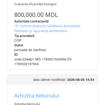
Evaluarea eficacitățiii biologice.
800,000.00 MDL
Autoritate contractantă
I.P. Centrul Național Sănătatea Animalelor,
Plantelor și Siguranța Alimentelor
Tip procedură
COP
Statut
perioada de clarificari
ID
ocds-b3wdp1-MD-1785931540956-EV-
1785932197004
data ultimei modificări:
2026-08-05 15:54
Achizitia betonului
Achizitia betonului