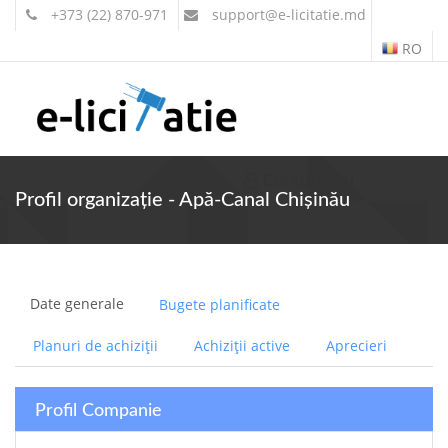
+373 (22) 870-971
support
@e-licitatie.md
RO
Contul meu
Profil organizație - Apă-Canal Chişinău
Date generale
Bugete planificate
Planuri de achiziții
Achiziții active
Aprecieri
Profil Companie