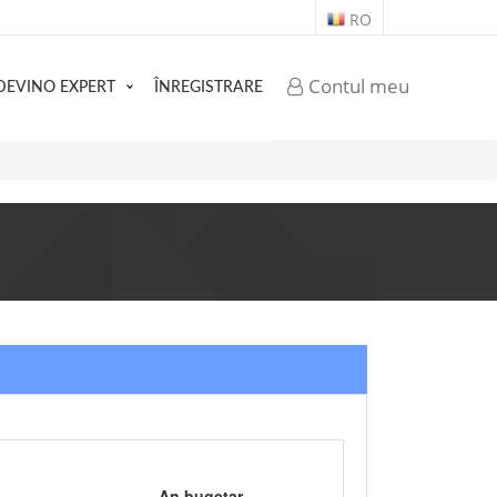
RO
Contul meu
DEVINO EXPERT
ÎNREGISTRARE
An bugetar