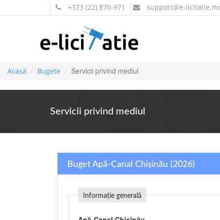
+373 (22) 870-971
support
@e-licitatie.m
Servicii privind mediul
Acasă
Bugete
Servicii privind mediul
Buget Apă-Canal Chişinău (2026)
Informație generală
Apă-Canal Chişinău