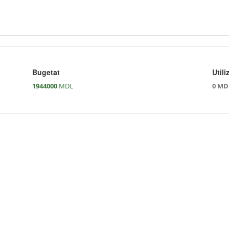
Bugetat
Utili
1944000
MDL
0 MD