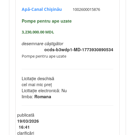
Apă-Canal Chişinău
1002600015876
Pompe pentru ape uzate
3,230,000.00
MDL
desemnare câștigător
ocds-b3wdp1-MD-1773930890534
Pompe pentru ape uzate
Licitație deschisă
cel mai mic preț
Licitiație electronică: Nu
limba:
Romana
publicată
19/03/2026
16:41
clarificări