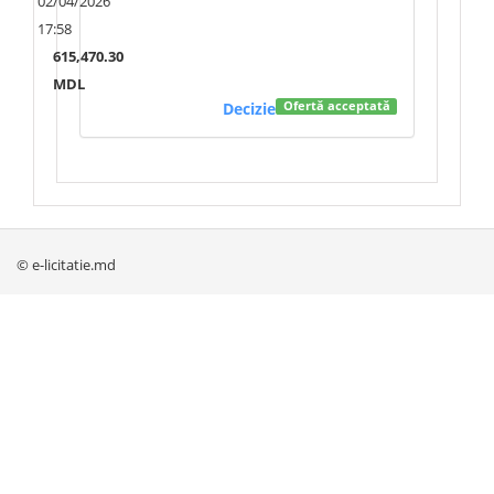
02/04/2026
17:58
615,470.30
MDL
Decizie
Ofertă acceptată
© e-licitatie.md