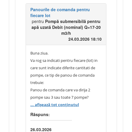
în Anexa 8 din documentația de
atribuire.
Panourile de comanda pentru
fiecare lot
pentru
Pompă submersibilă pentru
apă uzată Debit (nominal) Q=17-20
m3/h
24.03.2026 18:10
Buna ziua.
Va rog sa indicati pentru fiecare (lot) in
care sunt indicate diferite cantitati de
pompe, ce tip de panou de comanda
trebuie:
Panou de comanda care va dirija 2
pompe sau 3 sau toate 7 pompe?
Totodata va rog sa indicati pentru
... afișează tot conținutul
fiecare lot:
Răspuns:
- cite pompe sunt in fiecare statie de
pompare?
26.03.2026