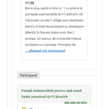
- care este cerinta pentru automatizare?
17:25
Exemplu: 2 pompe din care 1 in lucru si
Buna ziua, pentru lotul nr. 1 cu privire la
una de rezerva.
pompele submersibile Q=17-20m3/h, Vă
informăm că cele 7 utilaje sunt destinate
pentru 4 statii de pompare cu amplasare
diferită, în fiecare statie sunt cîte 2
pompe. Un panou de comandă trebuie
să dirjeze cu 2 pompe. Principiul de
automatizare este standart 1 in lucru 1
... afișează tot conținutul
rezervă, iar în cazul de necesitate se
acționează ambele pompe în functiune,
să se ia în considerare nr de ore
functionale pentru mentinere acestuia
Participanți
aproximativ egale pentru pompele din
statie.
Pompă submersibilă pentru apă uzată
Debit (nominal) Q=17-20 m3/h
490,000.00 MDL