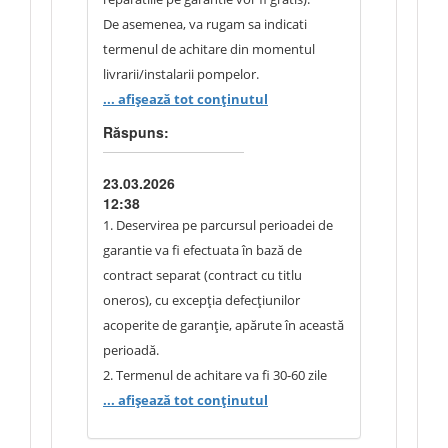
De asemenea, va rugam sa indicati
termenul de achitare din momentul
livrarii/instalarii pompelor.
... afișează tot conținutul
Răspuns:
23.03.2026
12:38
1. Deservirea pe parcursul perioadei de
garantie va fi efectuata în bază de
contract separat (contract cu titlu
oneros), cu excepția defecțiunilor
acoperite de garanție, apărute în această
perioadă.
2. Termenul de achitare va fi 30-60 zile
din momentul apariției obligației de
... afișează tot conținutul
plată - această prevedere se regăsește și