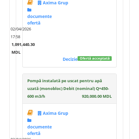
Axima Grup
documente
ofertă
02/04/2026
17:58
1,091,440.30
MDL
Decizie
Ofertă acceptată
Pompă instalată pe uscat pentru apă
uzată (monobloc) Debit (nominal) Q=450-
600 m3/h
920,000.00 MDL
Axima Grup
documente
ofertă