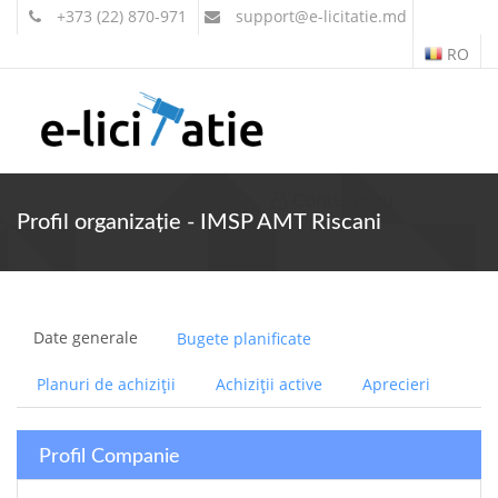
+373 (22) 870-971
support
@e-licitatie.md
RO
Contul meu
Profil organizație - IMSP AMT Riscani
Date generale
Bugete planificate
Planuri de achiziții
Achiziții active
Aprecieri
Profil Companie