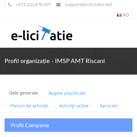
+373 (22) 870-971
support
@e-licitatie.md
RO
Contul meu
Profil organizație - IMSP AMT Riscani
Date generale
Bugete planificate
Planuri de achiziții
Achiziții active
Aprecieri
Profil Companie