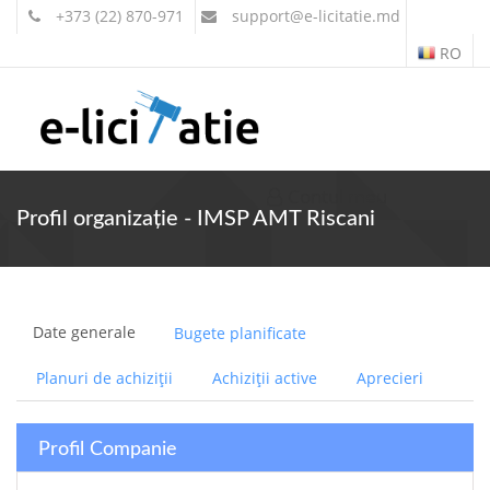
+373 (22) 870-971
support
@e-licitatie.md
RO
Contul meu
Profil organizație - IMSP AMT Riscani
Date generale
Bugete planificate
Planuri de achiziții
Achiziții active
Aprecieri
Profil Companie