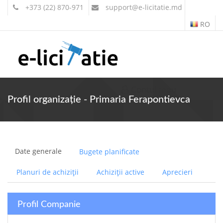
+373 (22) 870-971
support
@e-licitatie.md
RO
Contul meu
Profil organizație - Primaria Ferapontievca
Date generale
Bugete planificate
Planuri de achiziții
Achiziții active
Aprecieri
Profil Companie