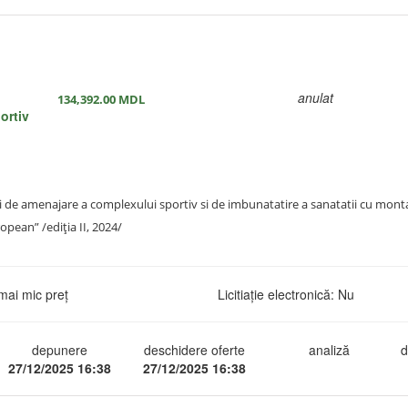
anulat
134,392.00
MDL
ortiv
 de amenajare a complexului sportiv si de imbunatatire a sanatatii cu mont
opean” /ediția II, 2024/
mai mic preț
Licitiație electronică: Nu
depunere
deschidere oferte
analiză
d
27/12/2025 16:38
27/12/2025 16:38