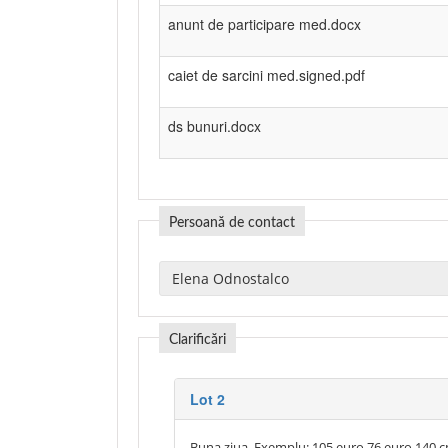
anunt de participare med.docx
caiet de sarcini med.signed.pdf
ds bunuri.docx
Persoană de contact
Clarificări
Lot 2
Buna ziua, Exemplu: 105 euro 76 euro 140 c