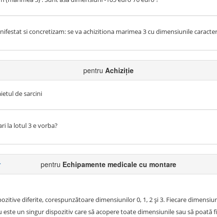
festat si concretizam: se va achizitiona marimea 3 cu dimensiunile caracteri
pentru
Achiziție
aietul de sarcini
i la lotul 3 e vorba?
r
pentru
Echipamente medicale cu montare
pozitive diferite, corespunzătoare dimensiunilor 0, 1, 2 și 3. Fiecare dimensi
Nu este un singur dispozitiv care să acopere toate dimensiunile sau să poată f