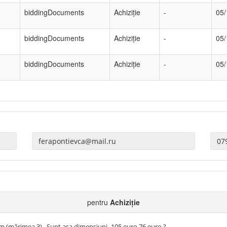
biddingDocuments
Achiziție
-
05/
biddingDocuments
Achiziție
-
05/
biddingDocuments
Achiziție
-
05/
pentru
Achiziție
m (mărimea 3) . Sunt asa dimensiuni -105 euro 76 euro ?