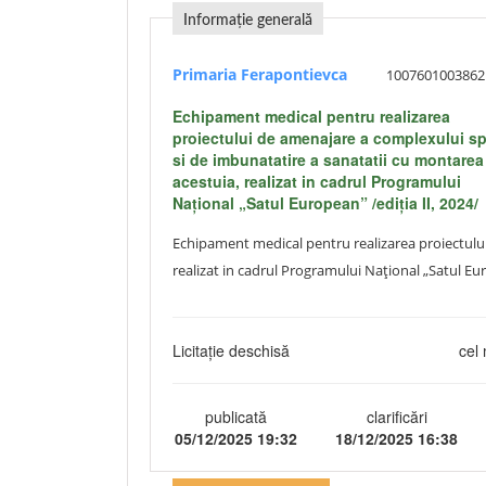
Informație generală
Primaria Ferapontievca
1007601003862
Echipament medical pentru realizarea
proiectului de amenajare a complexului sp
si de imbunatatire a sanatatii cu montarea
acestuia, realizat in cadrul Programului
Național „Satul European” /ediția II, 2024/
Echipament medical pentru realizarea proiectului
realizat in cadrul Programului Național „Satul Eur
Licitație deschisă
cel 
publicată
clarificări
05/12/2025 19:32
18/12/2025 16:38