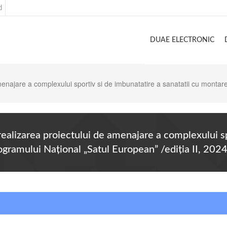
d
DUAE ELECTRONIC
menajare a complexului sportiv si de imbunatatire a sanatatii cu montare
ealizarea proiectului de amenajare a complexului spo
ogramului Național „Satul European” /ediția II, 202