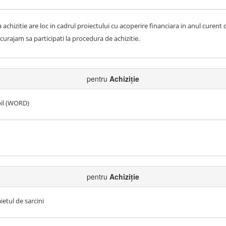
chizitie are loc in cadrul proiectului cu acoperire financiara in anul curent 
curajam sa participati la procedura de achizitie.
pentru
Achiziție
bil (WORD)
pentru
Achiziție
aietul de sarcini