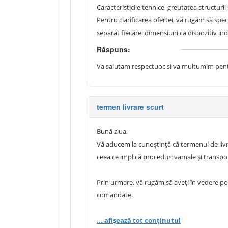
Caracteristicile tehnice, greutatea structuri
Pentru clarificarea ofertei, vă rugăm să spec
separat fiecărei dimensiuni ca dispozitiv ind
Răspuns:
Va salutam respectuoc si va multumim pentru 
termen livrare scurt
Bună ziua,
Vă aducem la cunoștință că termenul de livr
ceea ce implică proceduri vamale și transpor
Prin urmare, vă rugăm să aveți în vedere posi
comandate.
Vă mulțumim pentru înțelegere și colaborar
... afișează tot conținutul