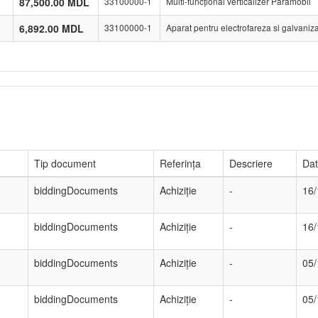
87,500.00 MDL
33100000-1
Multi-funcțional verticalizer Paramobil
6,892.00 MDL
33100000-1
Aparat pentru electrofareza si galvani
Tip document
Referința
Descriere
Dat
biddingDocuments
Achiziție
-
16/
biddingDocuments
Achiziție
-
16/
biddingDocuments
Achiziție
-
05/
biddingDocuments
Achiziție
-
05/