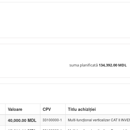
suma planificată
134,392.00 MDL
Valoare
CPV
Titlu achiziției
40,000.00 MDL
33100000-1
Multi-funcțional verticalizer CAT II INV