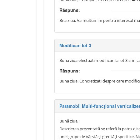
Răspuns:
Bna ziua. Va multumim pentru interesul mani
Modificari lot 3
Buna ziua efectuati modificari la lot 3 si in c
Răspuns:
Buna ziua. Concretizati despre care modificar
Paramobil Multi-funcțional verticalize
Bună ziua,
Descrierea prezentată se referă la patru dis
unei grupe de vârstă și greutăți specifice. 