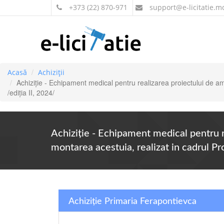
+373 (22) 870-971
support
@e-licitatie.m
Acasă
Achiziții
Achiziție - Echipament medical pentru realizarea proiectului de a
/ediția II, 2024/
Achiziție - Echipament medical pentru r
montarea acestuia, realizat in cadrul Pr
Achiziție Primaria Ferapontievca