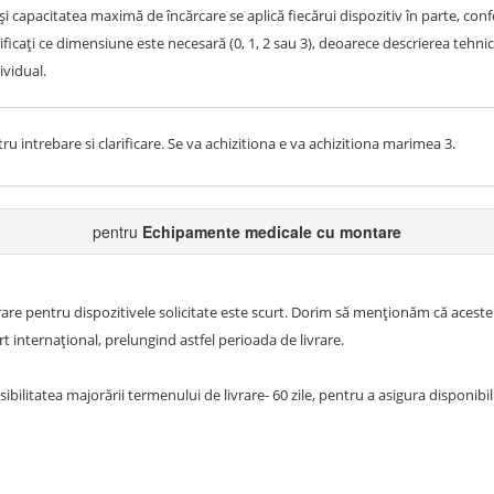
i și capacitatea maximă de încărcare se aplică fiecărui dispozitiv în parte, con
ificați ce dimensiune este necesară (0, 1, 2 sau 3), deoarece descrierea tehnic
ividual.
intrebare si clarificare. Se va achizitiona e va achizitiona marimea 3.
pentru
Echipamente medicale cu montare
are pentru dispozitivele solicitate este scurt. Dorim să menționăm că aceste
t internațional, prelungind astfel perioada de livrare.
bilitatea majorării termenului de livrare- 60 zile, pentru a asigura disponibil
e.