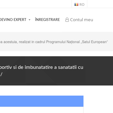
RO
Contul meu
DEVINO EXPERT
ÎNREGISTRARE
a acestuia, realizat in cadrul Programului Național „Satul European”
rtiv si de imbunatatire a sanatatii cu
4/