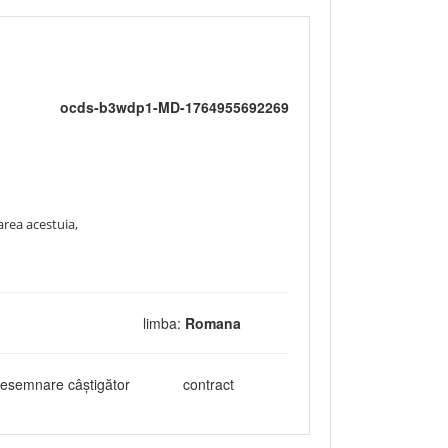
ocds-b3wdp1-MD-1764955692269
area acestuia,
limba:
Romana
esemnare câștigător
contract