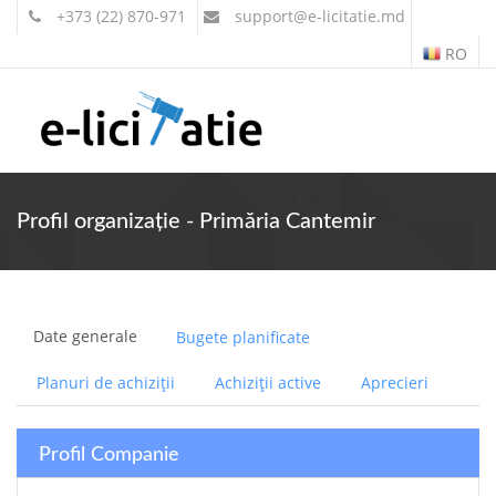
+373 (22) 870-971
support
@e-licitatie.md
RO
Contul meu
Profil organizație - Primăria Cantemir
Date generale
Bugete planificate
Planuri de achiziții
Achiziții active
Aprecieri
Profil Companie