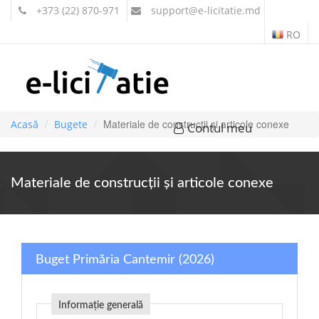
+373 (22) 870-971
support
@e-licitatie.md
RO
Materiale de construcţii şi articole conexe
Acasă
Bugete
Contul meu
Materiale de construcţii şi articole conexe
Buget Primăria Cantemir (2026)
Informație generală