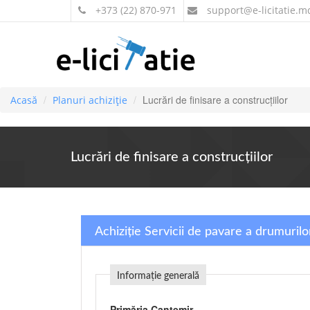
+373 (22) 870-971
support
@e-licitatie.m
Lucrări de finisare a construcţiilor
Acasă
Planuri achiziție
Lucrări de finisare a construcţiilor
Achiziție Servicii de pavare a drumuril
Informație generală
Primăria Cantemir