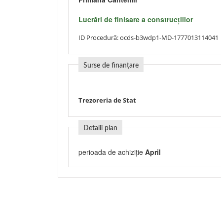
Lucrări de finisare a construcţiilor
ID Procedură:
ocds-b3wdp1-MD-1777013114041
Surse de finanțare
Trezoreria de Stat
Detalii plan
perioada de achiziție
April