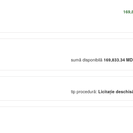
169,
sumă disponibilă
169,833.34 M
tip procedură:
Licitație deschis