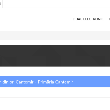
d
DUAE ELECTRONIC
or din or. Cantemir - Primăria Cantemir