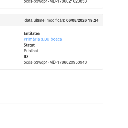
ocds-b3wdp1-MD-1786021623853
data ultimei modificări:
06/08/2026 19:24
Entitatea
Primăria s.Bulboaca
Statut
Publicat
ID
ocds-b3wdp1-MD-1786020950943