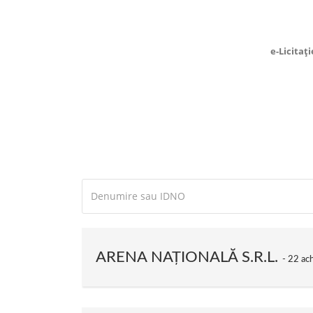
e-Licitați
ARENA NAŢIONALĂ S.R.L.
22 achi