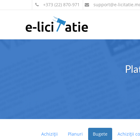
+373 (22) 870-971
support
@e-licitatie.m
Pla
Achiziții
Planuri
Bugete
Achiziții c