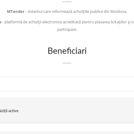
MTender
- sistemul care reformează achizițiile publice din Moldova.
e
- platformă de achiziții electronice acreditată pentru plasarea licitațiilor și 
participare.
Beneficiari
ziții active