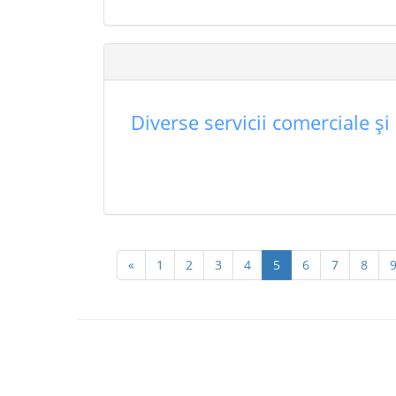
Diverse servicii comerciale şi
«
1
2
3
4
5
6
7
8