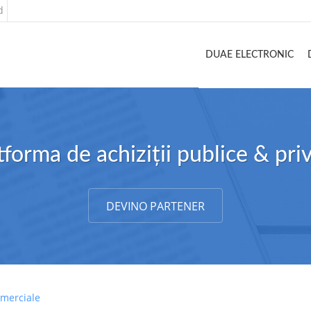
d
DUAE ELECTRONIC
tforma de achiziții publice & pri
DEVINO PARTENER
omerciale