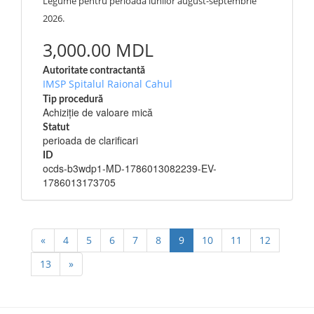
Legume pentru perioada lunilor august-septembrie
2026.
3,000.00 MDL
Autoritate contractantă
IMSP Spitalul Raional Cahul
Tip procedură
Achiziție de valoare mică
Statut
perioada de clarificari
ID
ocds-b3wdp1-MD-1786013082239-EV-
1786013173705
«
4
5
6
7
8
9
10
11
12
13
»