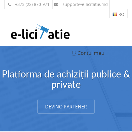
+373 (22) 870-971
support
@e-licitatie.md
RO
Contul meu
Platforma de achiziții publice &
private
DEVINO PARTENER