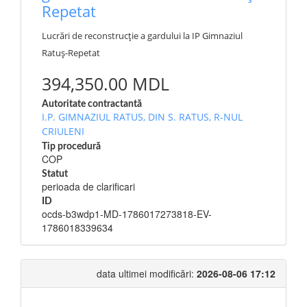
Repetat
Lucrări de reconstrucție a gardului la IP Gimnaziul
Ratuș-Repetat
394,350.00 MDL
Autoritate contractantă
I.P. GIMNAZIUL RATUS, DIN S. RATUS, R-NUL
CRIULENI
Tip procedură
COP
Statut
perioada de clarificari
ID
ocds-b3wdp1-MD-1786017273818-EV-
1786018339634
data ultimei modificări:
2026-08-06 17:12