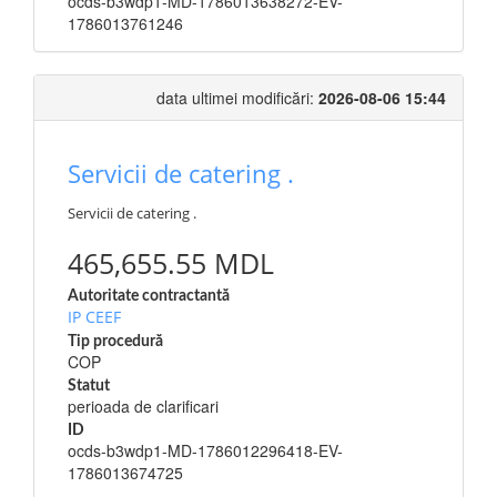
ocds-b3wdp1-MD-1786013638272-EV-
1786013761246
data ultimei modificări:
2026-08-06 15:44
Servicii de catering .
Servicii de catering .
465,655.55 MDL
Autoritate contractantă
IP CEEF
Tip procedură
COP
Statut
perioada de clarificari
ID
ocds-b3wdp1-MD-1786012296418-EV-
1786013674725