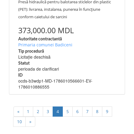
Presă hidraulică pentru balotarea sticlelor din plastic
(PET): livrarea, instalarea, punerea în funcțiune
conform caietului de sarcini
373,000.00 MDL
Autoritate contractantă
Primaria comunei Badiceni
Tip procedură
Licitație deschisă
Statut
perioada de clarificari
ID
ocds-b3wdp1-MD-1786010566601-EV-
1786010886555
«
1
2
3
4
5
6
7
8
9
10
»