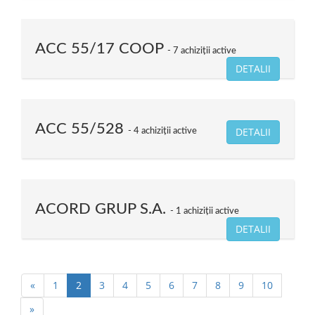
ACC 55/17 COOP
7 achiziții active
DETALII
ACC 55/528
DETALII
4 achiziții active
ACORD GRUP S.A.
1 achiziții active
DETALII
«
1
2
3
4
5
6
7
8
9
10
»