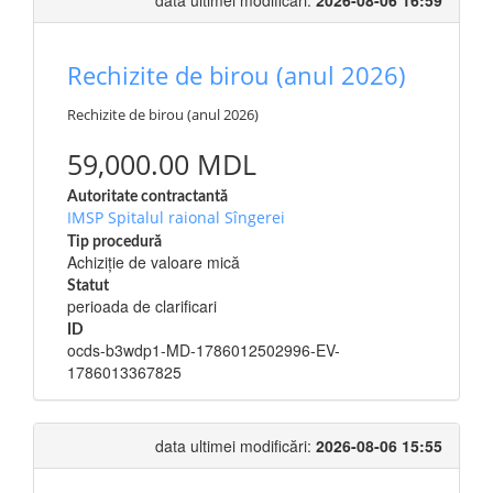
data ultimei modificări:
2026-08-06 16:59
Rechizite de birou (anul 2026)
Rechizite de birou (anul 2026)
59,000.00 MDL
Autoritate contractantă
IMSP Spitalul raional Sîngerei
Tip procedură
Achiziție de valoare mică
Statut
perioada de clarificari
ID
ocds-b3wdp1-MD-1786012502996-EV-
1786013367825
data ultimei modificări:
2026-08-06 15:55