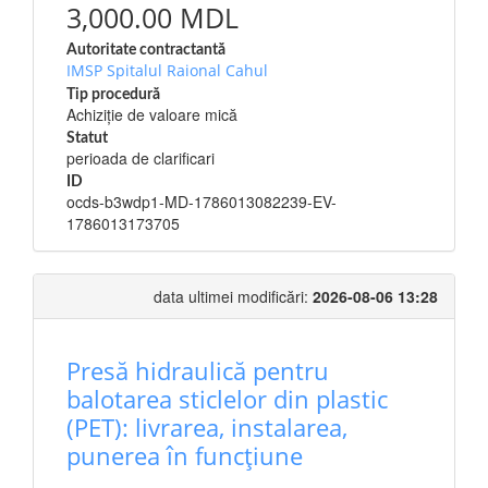
3,000.00 MDL
Autoritate contractantă
IMSP Spitalul Raional Cahul
Tip procedură
Achiziție de valoare mică
Statut
perioada de clarificari
ID
ocds-b3wdp1-MD-1786013082239-EV-
1786013173705
data ultimei modificări:
2026-08-06 13:28
Presă hidraulică pentru
balotarea sticlelor din plastic
(PET): livrarea, instalarea,
punerea în funcțiune