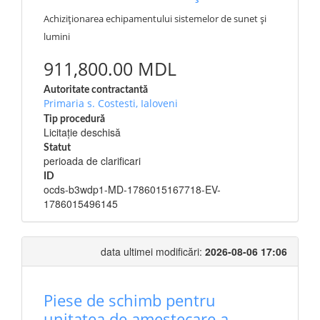
Achiziționarea echipamentului sistemelor de sunet și
lumini
911,800.00 MDL
Autoritate contractantă
Primaria s. Costesti, Ialoveni
Tip procedură
Licitație deschisă
Statut
perioada de clarificari
ID
ocds-b3wdp1-MD-1786015167718-EV-
1786015496145
data ultimei modificări:
2026-08-06 17:06
Piese de schimb pentru
unitatea de amestecare a