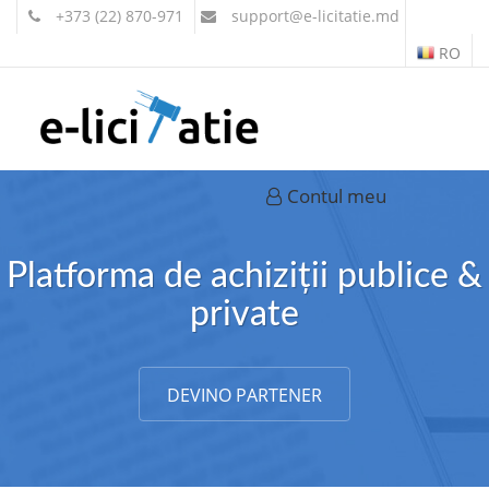
+373 (22) 870-971
support
@e-licitatie.md
RO
Contul meu
Platforma de achiziții publice &
private
DEVINO PARTENER