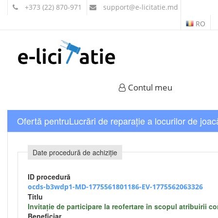
+373 (22) 870-971
support
@e-licitatie.md
RO
Contul meu
Ofertă pentruLucrări de reparație a locurilor de joac
Date procedură de achiziție
ID procedură
ocds-b3wdp1-MD-1775561801186-EV-1775562063326
Titlu
Invitație de participare la reofertare în scopul atribuirii 
Beneficiar