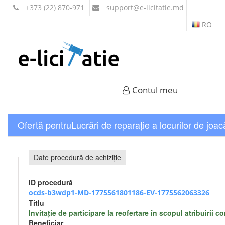
+373 (22) 870-971
support
@e-licitatie.md
RO
Contul meu
Ofertă pentruLucrări de reparație a locurilor de joac
Date procedură de achiziție
ID procedură
ocds-b3wdp1-MD-1775561801186-EV-1775562063326
Titlu
Invitație de participare la reofertare în scopul atribuirii 
Beneficiar