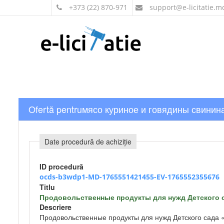
+373 (22) 870-971
support
@e-licitatie.m
Ofertă pentruмясо куриное и говядины свинин
Date procedură de achiziție
ID procedură
ocds-b3wdp1-MD-1765551421455-EV-1765552355676
Titlu
Продовольственные продукты для нужд Детского 
Descriere
Продовольственные продукты для нужд Детского сада 