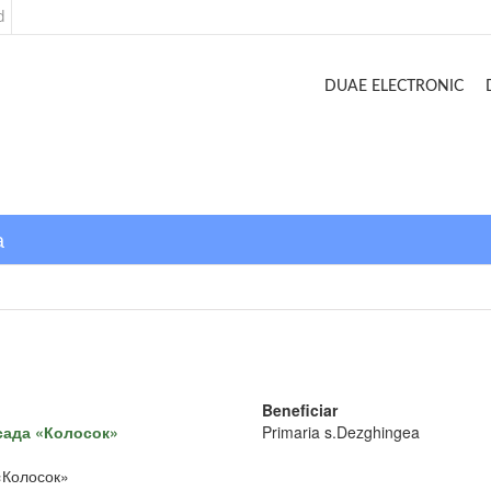
d
DUAE ELECTRONIC
а
Beneficiar
сада «Колосок»
Primaria s.Dezghingea
«Колосок»