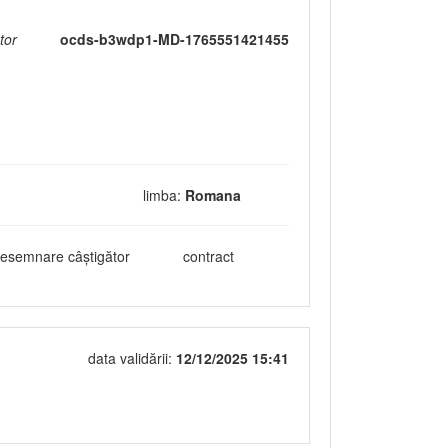
tor
ocds-b3wdp1-MD-1765551421455
limba:
Romana
esemnare câștigător
contract
data validării:
12/12/2025 15:41