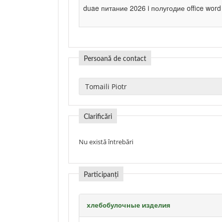
duae питание 2026 i полугодие office word 
Persoană de contact
Clarificări
Nu există întrebări
Participanți
хлебобулочные изделия