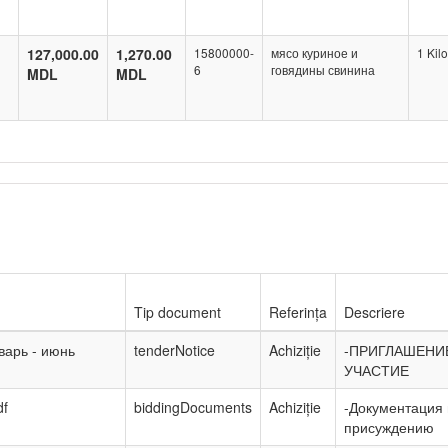
127,000.00
1,270.00
15800000-
мясо куриное и
1 Kil
6
говядины свинина
MDL
MDL
Tip document
Referința
Descriere
варь - июнь
tenderNotice
Achiziție
-ПРИГЛАШЕНИ
УЧАСТИЕ
df
biddingDocuments
Achiziție
-Документация
присуждению