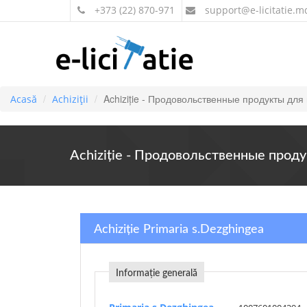
+373 (22) 870-971
support
@e-licitatie.m
Achiziție - Продовольственные продукты для
Acasă
Achiziții
Achiziție - Продовольственные прод
Achiziție Primaria s.Dezghingea
Informație generală