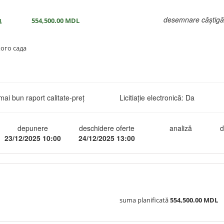
д
desemnare câștigă
554,500.00
MDL
ого сада
mai bun raport calitate-preţ
Licitiație electronică: Da
depunere
deschidere oferte
analiză
d
23/12/2025 10:00
24/12/2025 13:00
suma planificată
554,500.00 MDL