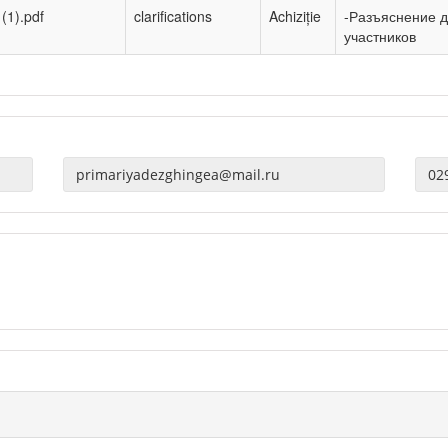
(1).pdf
clarifications
Achiziție
-Разъяснение 
участников