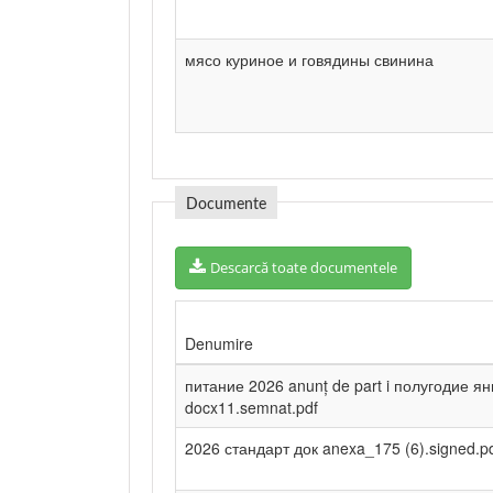
мясо куриное и говядины свинина
Documente
Descarcă toate documentele
Denumire
питание 2026 anunț de part i полугодие ян
docx11.semnat.pdf
2026 стандарт док anexa_175 (6).signed.p