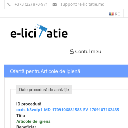
+373 (22) 870-971
support
@e-licitatie.md
RO
Contul meu
Ofertă pentruArticole de igienă
Date procedură de achiziție
ID procedură
ocds-b3wdp1-MD-1709106881583-EV-1709107162435
Titlu
Articole de igienă
Beneficiar