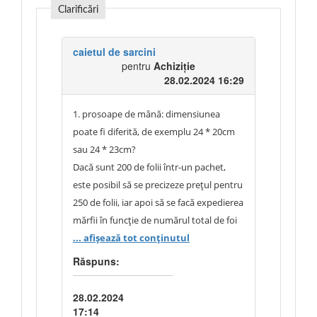
Clarificări
caietul de sarcini
pentru
Achiziție
28.02.2024 16:29
1. prosoape de mână: dimensiunea
poate fi diferită, de exemplu 24 * 20cm
sau 24 * 23cm?
Dacă sunt 200 de folii într-un pachet,
este posibil să se precizeze prețul pentru
250 de folii, iar apoi să se facă expedierea
mărfii în funcție de numărul total de foi
(250 de foi * 2500 de bucăți = 625000 de
... afișează tot conținutul
foi), adică 3125 de bucăți de 200 de foi ?
Răspuns:
28.02.2024
17:14