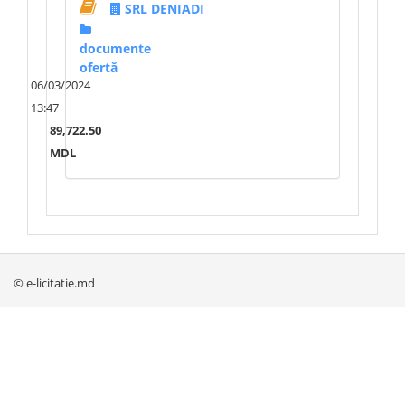
SRL DENIADI
documente
ofertă
06/03/2024
13:47
89,722.50
MDL
© e-licitatie.md