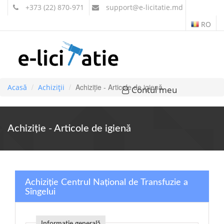
+373 (22) 870-971
support
@e-licitatie.md
RO
Achiziție - Articole de igienă
Acasă
Achiziții
Contul meu
Achiziție - Articole de igienă
Achiziție Centrul Național de Transfuzie a
Sîngelui