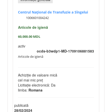
Informație generală
Centrul Național de Transfuzie a Sîngelui
1006601004242
Articole de igienă
60,000.00
MDL
activ
ocds-b3wdp1-MD-1709106881583
Articole de igienă
Achiziție de valoare mică
cel mai mic preț
Licitiație electronică: Da
limba:
Romana
publicată
28/02/2024