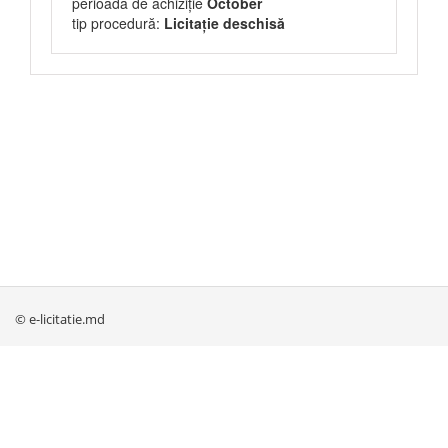
perioada de achiziție
October
tip procedură:
Licitație deschisă
© e-licitatie.md