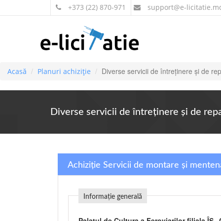
+373 (22) 870-971
support
@e-licitatie.m
Diverse servicii de întreţinere şi de re
Acasă
Planuri achiziție
Diverse servicii de întreţinere şi de rep
Achiziție Servicii de montare și mentena
Informație generală
Palatul de Cultura a Feroviarilor filiala ÎS