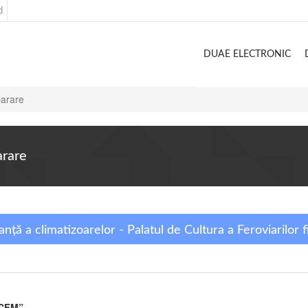
d
DUAE ELECTRONIC
parare
arare
nță a climatizoarelor - Palatul de Cultura a Feroviarilor f
 „CFM”