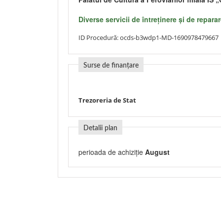
Diverse servicii de întreţinere şi de repara
ID Procedură:
ocds-b3wdp1-MD-1690978479667
Surse de finanțare
Trezoreria de Stat
Detalii plan
perioada de achiziție
August