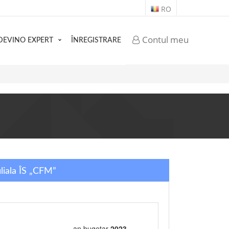
RO
Contul meu
DEVINO EXPERT
ÎNREGISTRARE
iliala ÎS „CFM”
an bugetar
2023