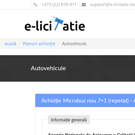
+373 (22) 870-971
support
@e-licitatie.m
Autovehicule
Acasă
Planuri achiziție
Autovehicule
Achiziție Microbuz nou 7+1 (repetat) - 
Informație generală
Agentia Nationala de Asigurare a Calitatii 