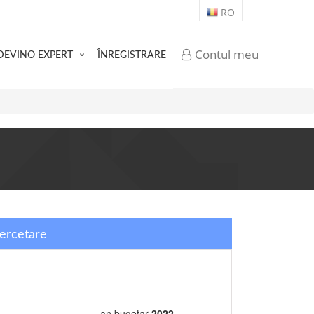
RO
Contul meu
DEVINO EXPERT
ÎNREGISTRARE
Cercetare
an bugetar
2022