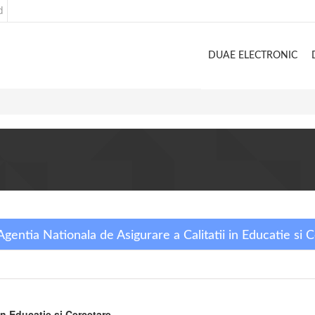
d
DUAE ELECTRONIC
Agentia Nationala de Asigurare a Calitatii in Educatie si 
in Educatie si Cercetare