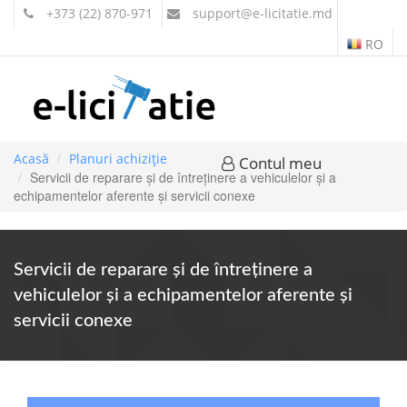
+373 (22) 870-971
support
@e-licitatie.md
RO
Acasă
Planuri achiziție
Contul meu
Servicii de reparare şi de întreţinere a vehiculelor şi a
echipamentelor aferente şi servicii conexe
Servicii de reparare şi de întreţinere a
vehiculelor şi a echipamentelor aferente şi
servicii conexe