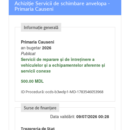
Achiziție Servicii de schimbare anvelopa -
Primaria Causeni
Informație generală
Primaria Causeni
an bugetar
2026
Publicat
Servicii de reparare şi de întreţinere a
vehiculelor şi a echipamentelor aferente şi
servicii conexe
500.00 MDL
ID Procedură:
ocds-b3wdp1-MD-1783546053968
Surse de finanțare
Data validării:
09/07/2026 00:28
Trezoreria de Stat