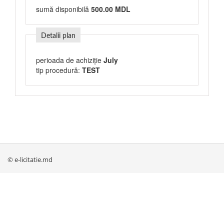
sumă disponibilă
500.00 MDL
Detalii plan
perioada de achiziție
July
tip procedură:
TEST
© e-licitatie.md