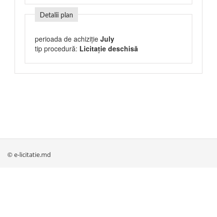
Detalii plan
perioada de achiziție
July
tip procedură:
Licitație deschisă
© e-licitatie.md