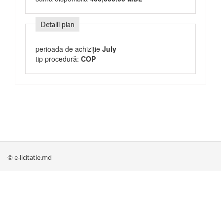
Detalii plan
perioada de achiziție
July
tip procedură:
COP
© e-licitatie.md