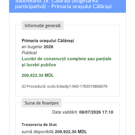
Sadoveanu ,or. Călărași (Bugetarea
participativă) - Primaria orașului Călărași
Informație generală
Primaria orașului Călărași
an bugetar
2026
Publicat
Lucrări de construcţii complete sau parţiale
şi lucrări publice
209,922.30 MDL
ID Procedură:
ocds-b3wdp1-MD-1783510806079
Surse de finanțare
Data validării:
08/07/2026 17:10
Trezoreria de Stat
sumă disponibilă
209,922.30 MDL