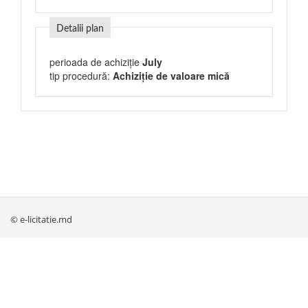
Detalii plan
perioada de achiziție
July
tip procedură:
Achiziție de valoare mică
© e-licitatie.md