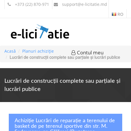
+373 (22) 870-971
support
@e-licitatie.md
RO
Acasă
Planuri achiziție
Contul meu
Lucrări de construcţii complete sau parţiale şi lucrări publice
Lucrări de construcţii complete sau parţiale şi
lucrări publice
Achiziție Lucrări de reparație a terenului de
basket de pe terenul sportive din str. M.