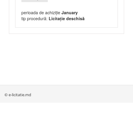
perioada de achiziție
January
tip procedură:
Licitație deschisă
© e-licitatie.md