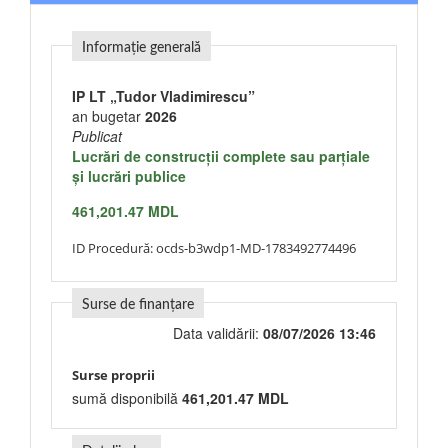
Informație generală
IP LT „Tudor Vladimirescu”
an bugetar
2026
Publicat
Lucrări de construcţii complete sau parţiale
şi lucrări publice
461,201.47 MDL
ID Procedură:
ocds-b3wdp1-MD-1783492774496
Surse de finanțare
Data validării:
08/07/2026 13:46
Surse proprii
sumă disponibilă
461,201.47 MDL