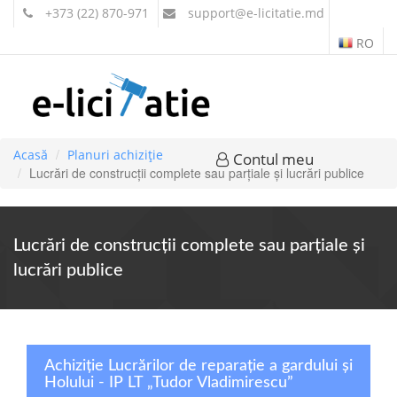
+373 (22) 870-971
support
@e-licitatie.md
RO
Acasă
Planuri achiziție
Contul meu
Lucrări de construcţii complete sau parţiale şi lucrări publice
Lucrări de construcţii complete sau parţiale şi
lucrări publice
Achiziție Lucrărilor de reparație a gardului și
Holului - IP LT „Tudor Vladimirescu”