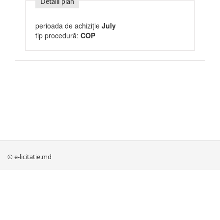
Detalii plan
perioada de achiziție
July
tip procedură:
COP
© e-licitatie.md