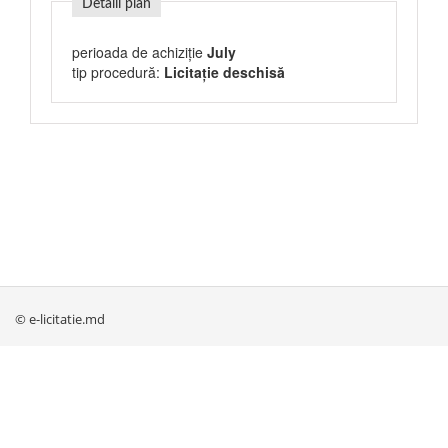
Detalii plan
perioada de achiziție
July
tip procedură:
Licitație deschisă
© e-licitatie.md