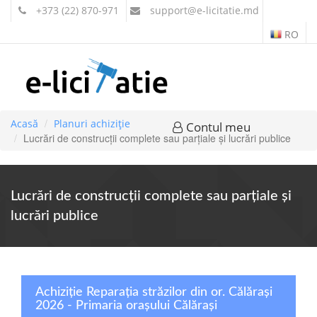
+373 (22) 870-971
support
@e-licitatie.md
RO
Acasă
Planuri achiziție
Contul meu
Lucrări de construcţii complete sau parţiale şi lucrări publice
Lucrări de construcţii complete sau parţiale şi
lucrări publice
Achiziție Reparația străzilor din or. Călărași
2026 - Primaria orașului Călărași