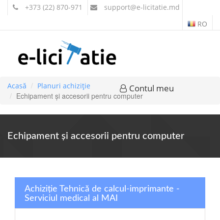
+373 (22) 870-971
support
@e-licitatie.md
RO
Acasă
Planuri achiziție
Contul meu
Echipament şi accesorii pentru computer
Echipament şi accesorii pentru computer
Achiziție Tehnică de calcul-imprimante -
Serviciul medical al MAI