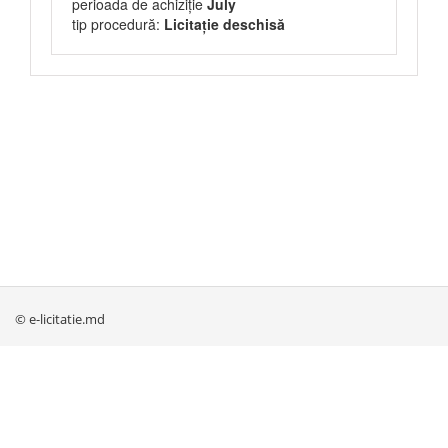
perioada de achiziție
July
tip procedură:
Licitație deschisă
© e-licitatie.md