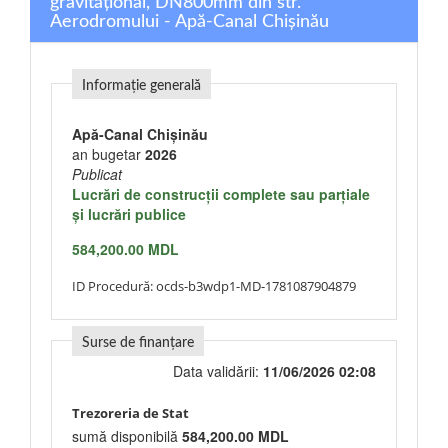
gravitațional, DN800mm din str.
Aerodromului - Apă-Canal Chişinău
Informație generală
Apă-Canal Chişinău
an bugetar
2026
Publicat
Lucrări de construcţii complete sau parţiale
şi lucrări publice
584,200.00 MDL
ID Procedură:
ocds-b3wdp1-MD-1781087904879
Surse de finanțare
Data validării:
11/06/2026 02:08
Trezoreria de Stat
sumă disponibilă
584,200.00 MDL