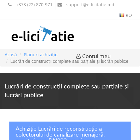
+373 (22) 870-971
support
@e-licitatie.md
RO
Acasă
Planuri achiziție
Contul meu
Lucrări de construcţii complete sau parţiale şi lucrări publice
Lucrări de construcţii complete sau parţiale şi
lucrări publice
Achiziție Lucrări de reconstrucție a
colectorului de canalizare menajeră,