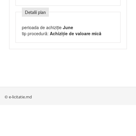
Detalii plan
perioada de achiziție
June
tip procedură:
Achiziție de valoare mică
© e-licitatie.md