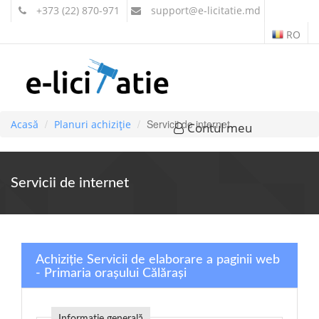
+373 (22) 870-971
support
@e-licitatie.md
RO
Servicii de internet
Acasă
Planuri achiziție
Contul meu
Servicii de internet
Achiziție Servicii de elaborare a paginii web
- Primaria orașului Călărași