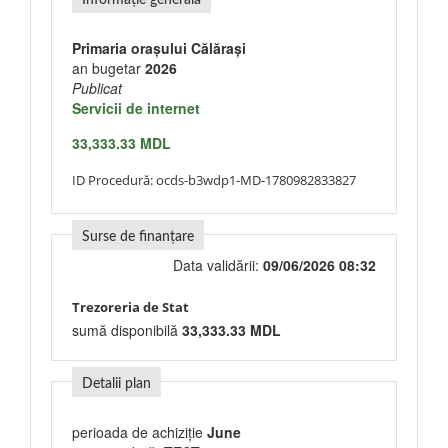
Informație generală
Primaria orașului Călărași
an bugetar
2026
Publicat
Servicii de internet
33,333.33 MDL
ID Procedură:
ocds-b3wdp1-MD-1780982833827
Surse de finanțare
Data validării:
09/06/2026 08:32
Trezoreria de Stat
sumă disponibilă
33,333.33 MDL
Detalii plan
perioada de achiziție
June